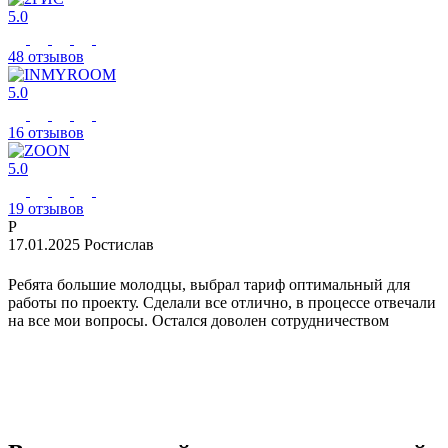
5.0
48 отзывов
5.0
16 отзывов
5.0
19 отзывов
Р
17.01.2025
Ростислав
2
Ребята большие молодцы, выбрал тариф оптимальный для
П
работы по проекту. Сделали все отлично, в процессе отвечали
с
на все мои вопросы. Остался доволен сотрудничеством
р
о
к
э
ф