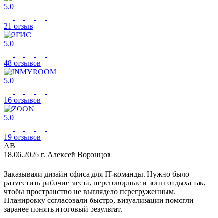
5.0
21 отзыв
5.0
48 отзывов
5.0
16 отзывов
5.0
19 отзывов
АВ
18.06.2026 г.
Алексей Воронцов
2
Заказывали дизайн офиса для IT-команды. Нужно было
О
разместить рабочие места, переговорные и зоны отдыха так,
п
чтобы пространство не выглядело перегруженным.
н
Планировку согласовали быстро, визуализации помогли
р
заранее понять итоговый результат.
п