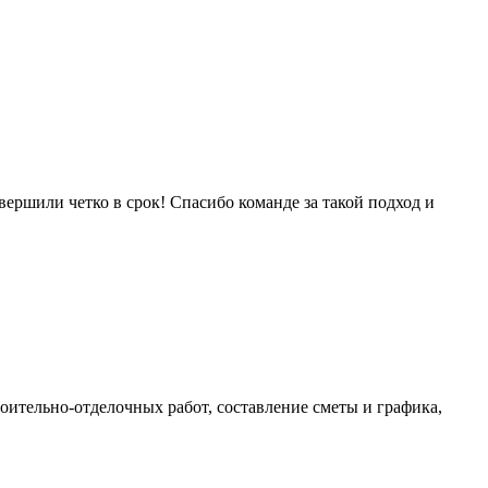
П
E
Д
ершили четко в срок! Спасибо команде за такой подход и
О
7
оительно-отделочных работ, составление сметы и графика,