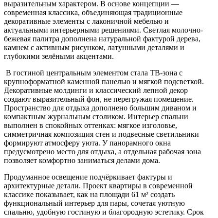
выразительным характером. В основе концепции —
современная классика, объединяющая традиционные
декоративные элементы с лаконичной мебелью и
актуальными интерьерными решениями. Светлая молочно-
бежевая палитра дополнена натуральной фактурой дерева,
камнем с активным рисунком, латунными деталями и
глубокими зелёными акцентами.
В гостиной центральным элементом стала ТВ-зона с
крупноформатной каменной панелью и мягкой подсветкой.
Декоративные молдинги и классический лепной декор
создают выразительный фон, не перегружая помещение.
Пространство для отдыха дополнено большим диваном и
компактным журнальным столиком. Интерьер спальни
выполнен в спокойных оттенках: мягкое изголовье,
симметричная композиция стен и подвесные светильники
формируют атмосферу уюта. У панорамного окна
предусмотрено место для отдыха, а отдельная рабочая зона
позволяет комфортно заниматься делами дома.
Продуманное освещение подчёркивает фактуры и
архитектурные детали. Проект квартиры в современной
классике показывает, как на площади 61 м² создать
функциональный интерьер для пары, сочетая уютную
спальню, удобную гостиную и благородную эстетику. Срок